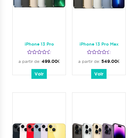
iPhone 13 Pro
iPhone 13 Pro Max
Note
4.67
Note
4.57
499.00
€
549.00
€
a partir de:
a partir de:
sur 5
sur 5
Voir
Voir
Ce
Ce
produit
produit
a
a
plusieurs
plusieurs
variations.
variations.
Les
Les
options
options
peuvent
peuvent